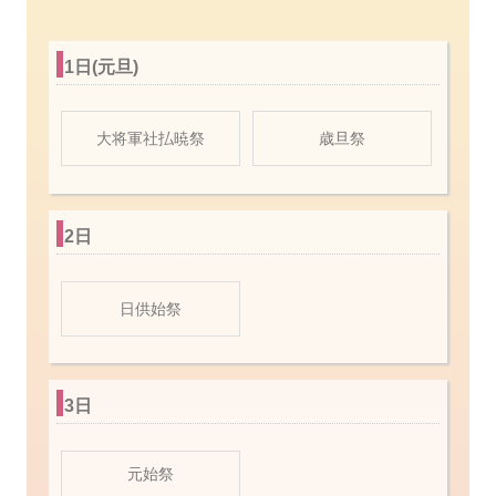
1日(元旦)
大将軍社払暁祭
歳旦祭
2日
日供始祭
3日
元始祭