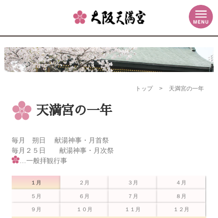
トップ
>
天満宮の一年
天満宮の一年
毎月 朔日 献湯神事・月首祭
毎月２５日 献湯神事・月次祭
…一般拝観行事
１月
２月
３月
４月
５月
６月
７月
８月
９月
１０月
１１月
１２月