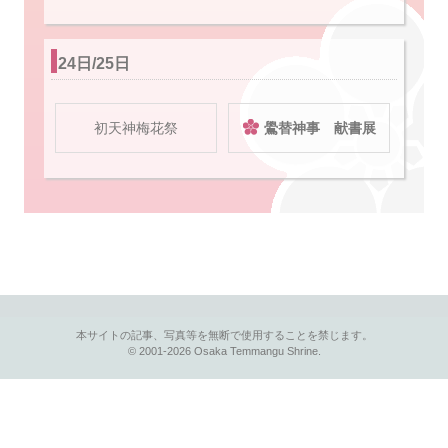
24日/25日
初天神梅花祭
鷽替神事 献書展
本サイトの記事、写真等を無断で使用することを禁じます。
© 2001-2026 Osaka Temmangu Shrine.