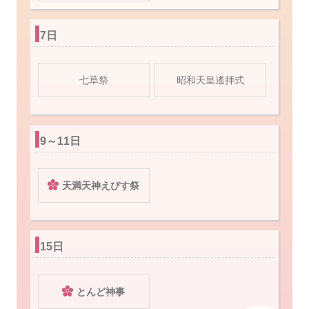
7日
七草祭
昭和天皇遙拝式
9～11日
天満天神えびす祭
15日
とんど神事